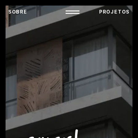
SOBRE
PROJETOS
Conheça a Smart
SOBRE
NÚCLEOS
EQUIPE
PRÊMIOS
CONTEÚDOS E
SMART ACADÊMICO
NOVIDADES
Projetos
NÚCLEO DE
TODOS OS PROJETOS
INCORPORAÇÃO
NÚCLEO DE PROJETOS
Contato