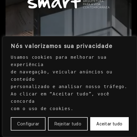
INICIE UMA CONVERSA
Junte-se a nós
TRABALHE CONOSCO
SEJA NOSSO PARCEIRO
Nós valorizamos sua privacidade
Usamos cookies para melhorar sua 
experiência 
de navegação, veicular anúncios ou 
conteúdo 
personalizado e analisar nosso tráfego. 
Ao clicar em “Aceitar tudo”, você 
concorda 
com o uso de cookies.
Configurar
Rejeitar tudo
Aceitar tudo
CONTEÚDOS
CONTATO